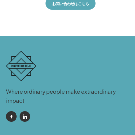
お問い合わせはこちら
Where ordinary people make extraordinary
impact