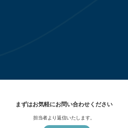
な方に相談したがこれだけ素晴らしい回
Kobe St
は初めてです。最高の1時間30分でした
家、そして
への扉が開
代表 徳永 尚三さん ｜ コモドス神戸
ドウェイン
まずはお気軽にお問い合わせください
担当者より返信いたします。